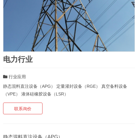
电力行业
行业应用
静态混料直注设备（APG） 定量灌封设备（RGE） 真空备料设备
（VPE） 液体硅橡胶设备（LSR）
联系询价
静态混料直注设备（APG）