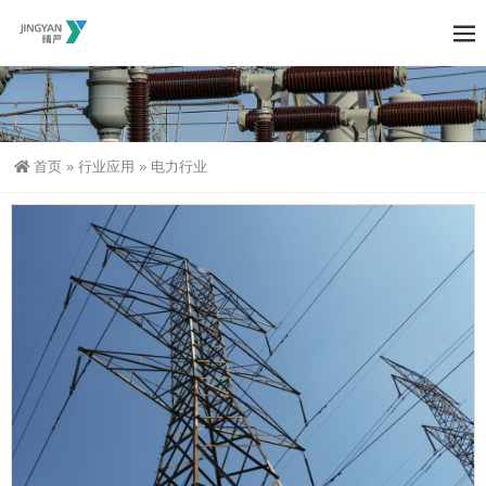
首页
»
行业应用
»
电力行业